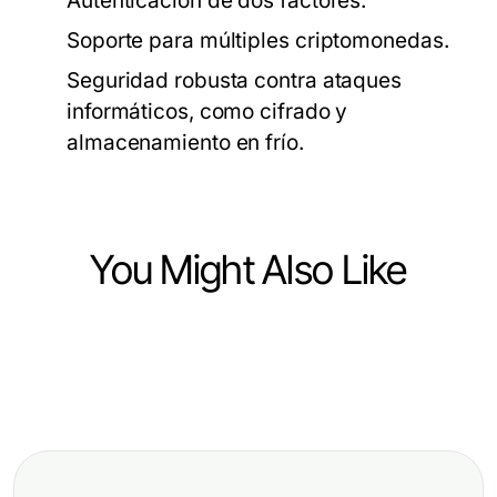
Autenticación de dos factores.
Soporte para múltiples criptomonedas.
Seguridad robusta contra ataques
informáticos, como cifrado y
almacenamiento en frío.
You Might Also Like
Finance
Finance
4 Essential Credit Relief Canada
Finance
Quick $200 Loan 2026 Update:
Principles for Beginners in 2026
Key Strategies for Effective
Essential Changes for Your
Personal Finance Management
Financial Needs